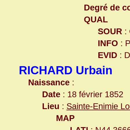
Degré de co
QUAL
SOUR
:
INFO
: 
EVID
: 
RICHARD Urbain
Naissance
:
Date
: 18 février 1852
Lieu
:
Sainte-Enimie L
MAP
LATI
: N44.366