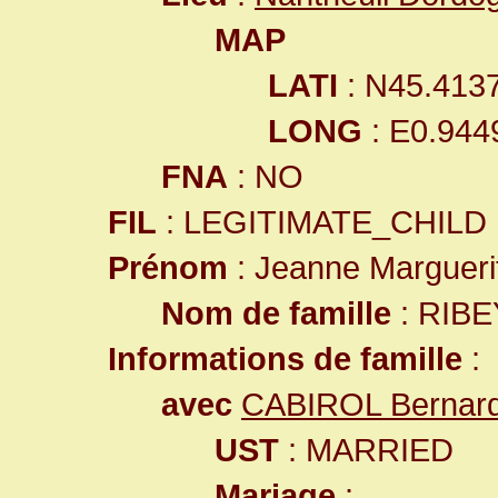
MAP
LATI
: N45.413
LONG
: E0.944
FNA
: NO
FIL
: LEGITIMATE_CHILD
Prénom
: Jeanne Margueri
Nom de famille
: RIB
Informations de famille
:
avec
CABIROL Bernar
UST
: MARRIED
Mariage
: