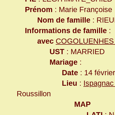
Prénom
: Marie Françoise
Nom de famille
: RIE
Informations de famille
:
avec
COGOLUENHES E
UST
: MARRIED
Mariage
:
Date
: 14 févrie
Lieu
:
Ispagnac
Roussillon
MAP
LATI
: N