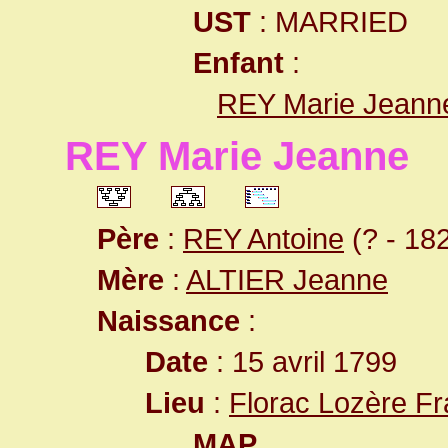
UST
: MARRIED
Enfant
:
REY Marie Jeann
REY Marie Jeanne
Père
:
REY Antoine
(? - 18
Mère
:
ALTIER Jeanne
Naissance
:
Date
: 15 avril 1799
Lieu
:
Florac Lozère F
MAP