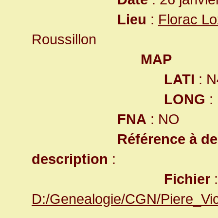
Lieu
:
Florac L
Roussillon
MAP
LATI
: N
LONG
:
FNA
: NO
Référence à d
description
:
Fichier
:
D:/Genealogie/CGN/Piere_Vi