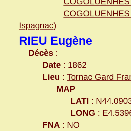
COGOLUENHES 
COGOLUENHES E
Ispagnac
)
RIEU Eugène
Décès
:
Date
: 1862
Lieu
:
Tornac Gard Fra
MAP
LATI
: N44.090
LONG
: E4.539
FNA
: NO