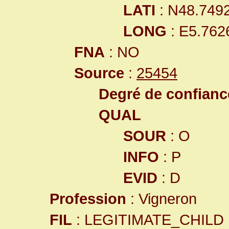
LATI
: N48.749
LONG
: E5.762
FNA
: NO
Source
:
25454
Degré de confiance
QUAL
SOUR
: O
INFO
: P
EVID
: D
Profession
: Vigneron
FIL
: LEGITIMATE_CHILD