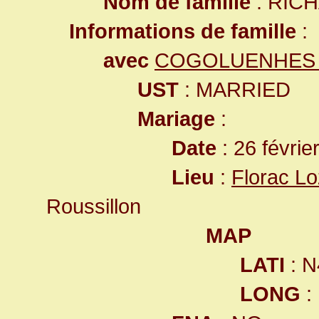
Nom de famille
: RIC
Informations de famille
:
avec
COGOLUENHES M
UST
: MARRIED
Mariage
:
Date
: 26 févrie
Lieu
:
Florac L
Roussillon
MAP
LATI
: N
LONG
: