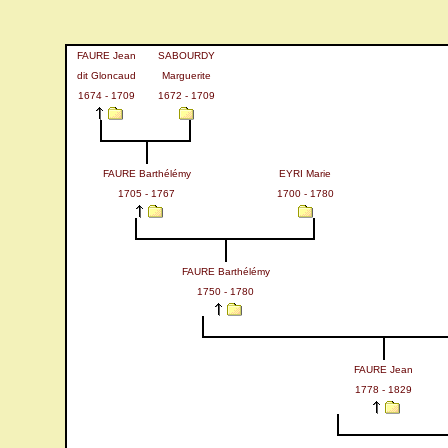
FAURE Jean
SABOURDY
dit Gloncaud
Marguerite
1674 - 1709
1672 - 1709
FAURE Barthélémy
EYRI Marie
1705 - 1767
1700 - 1780
FAURE Barthélémy
1750 - 1780
FAURE Jean
1778 - 1829