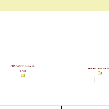
CHABASSE Pétronille
FERRACHAT Thom
1753