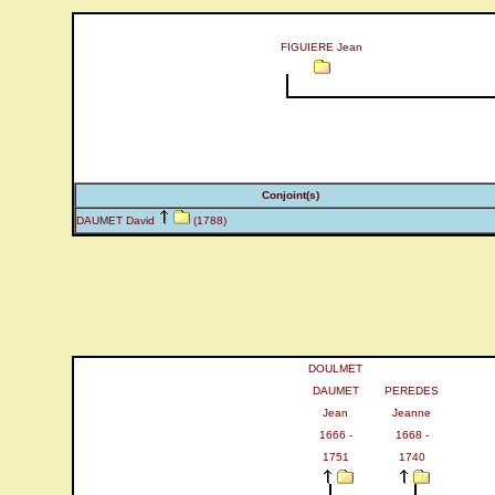
FIGUIERE Jean
Conjoint(s)
DAUMET David
(1788)
DOULMET
DAUMET
PEREDES
Jean
Jeanne
1666 -
1668 -
1751
1740