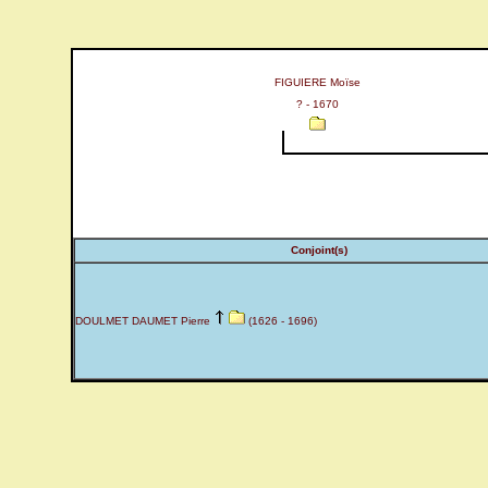
FIGUIERE Moïse
? - 1670
Conjoint(s)
DOULMET DAUMET Pierre
(1626 - 1696)