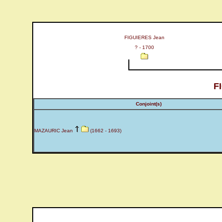
FIGUIERES Jean
? - 1700
F
Conjoint(s)
MAZAURIC Jean
(1662 - 1693)