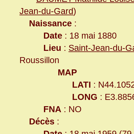
Jean-du-Gard
)
Naissance
:
Date
: 18 mai 1880
Lieu
:
Saint-Jean-du-G
Roussillon
MAP
LATI
: N44.105
LONG
: E3.885
FNA
: NO
Décès
:
Date
: 18 mai 1959 (79