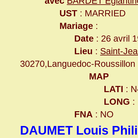
avec
BARDET Eglantin
UST
: MARRIED
Mariage
:
Date
: 26 avril 
Lieu
:
Saint-Je
30270,Languedoc-Roussillon
MAP
LATI
: N
LONG
:
FNA
: NO
DAUMET Louis Phil