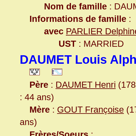
Nom de famille
: DAU
Informations de famille
:
avec
PARLIER Delphin
UST
: MARRIED
DAUMET Louis Alp
Père
:
DAUMET Henri
(1782
: 44 ans)
Mère
:
GOUT Françoise
(17
ans)
Frères/Soeurs
: