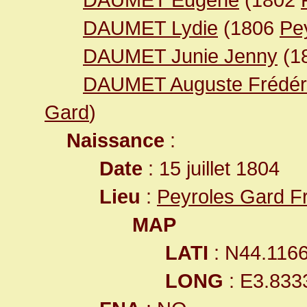
DAUMET Lydie
(1806
Pe
DAUMET Junie Jenny
(1
DAUMET Auguste Frédér
Gard
)
Naissance
:
Date
: 15 juillet 1804
Lieu
:
Peyroles Gard F
MAP
LATI
: N44.116
LONG
: E3.833