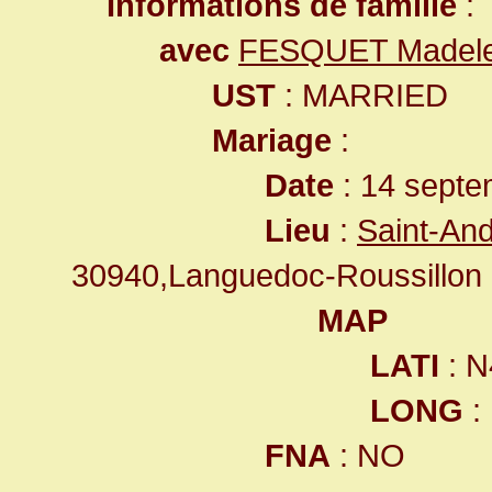
Informations de famille
:
avec
FESQUET Madele
UST
: MARRIED
Mariage
:
Date
: 14 septe
Lieu
:
Saint-An
30940,Languedoc-Roussillon
MAP
LATI
: N
LONG
:
FNA
: NO