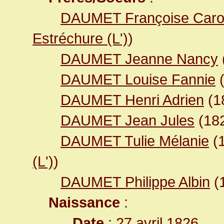
DAUMET Françoise Caro
Estréchure (L')
)
DAUMET Jeanne Nancy
DAUMET Louise Fannie
DAUMET Henri Adrien
(1
DAUMET Jean Jules
(18
DAUMET Tulie Mélanie
(
(L')
)
DAUMET Philippe Albin
(
Naissance
:
Date
: 27 avril 1826