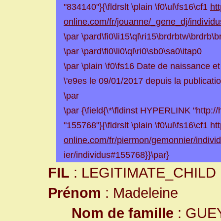
"834140"}{\fldrslt \plain \f0\ul\fs16\cf1
ht
online.com/fr/jouanne/_gene_dj/individ
\par \pard\fi0\li15\ql\ri15\brdrbtw\brdrb
\par \pard\fi0\li0\ql\ri0\sb0\sa0\itap0
\par \plain \f0\fs16 Date de naissance e
\'e9es le 09/01/2017 depuis la publicati
\par
\par {\field{\*\fldinst HYPERLINK "http:/
"155768"}{\fldrslt \plain \f0\ul\fs16\cf1
ht
online.com/fr/piermon/gemonnier/indivi
ier/individus#155768}}\par}
FIL
: LEGITIMATE_CHILD
Prénom
: Madeleine
Nom de famille
: GUE