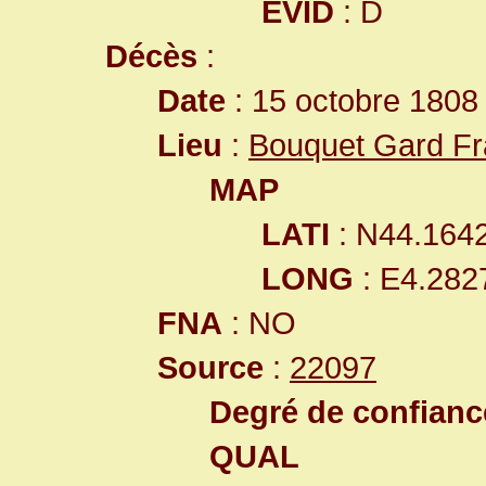
EVID
: D
Décès
:
Date
: 15 octobre 1808
Lieu
:
Bouquet Gard F
MAP
LATI
: N44.164
LONG
: E4.282
FNA
: NO
Source
:
22097
Degré de confiance
QUAL