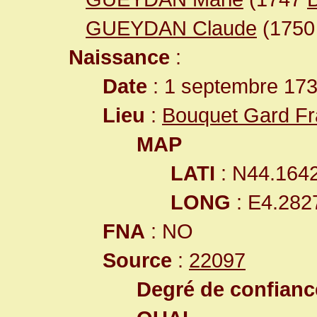
GUEYDAN Claude
(175
Naissance
:
Date
: 1 septembre 17
Lieu
:
Bouquet Gard F
MAP
LATI
: N44.164
LONG
: E4.282
FNA
: NO
Source
:
22097
Degré de confiance