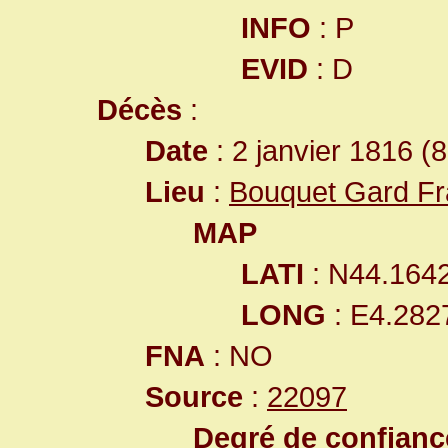
INFO
: P
EVID
: D
Décès
:
Date
: 2 janvier 1816 (
Lieu
:
Bouquet Gard F
MAP
LATI
: N44.164
LONG
: E4.282
FNA
: NO
Source
:
22097
Degré de confiance