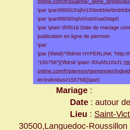
online.com/fr/jouanne/_gene_dj/individ
\par \pard\fi0\li15\ql\ri15\brdrbtw\brdrb
\par \pard\fi0\li0\ql\ri0\sb0\sa0\itap0
\par \plain \f0\fs16 Date de mariage com
publication en ligne de piermon
\par
\par {\field{\*\fldinst HYPERLINK "http:/
"155758"}{\fldrslt \plain \f0\ul\fs16\cf1
ht
online.com/fr/piermon/gemonnier/indivi
ier/individus#155758}}\par}
Mariage
:
Date
: autour d
Lieu
:
Saint-Vi
30500,Languedoc-Roussillon