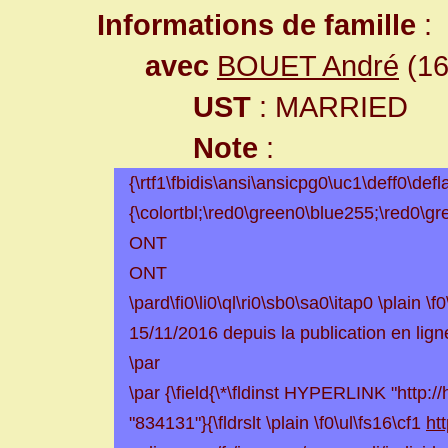
Informations de famille
:
avec
BOUET André
(16
UST
: MARRIED
Note
:
{\rtf1\fbidis\ansi\ansicpg0\uc1\deff0\defla
{\colortbl;\red0\green0\blue255;\red0\g
ONT
ONT
\pard\fi0\li0\ql\ri0\sb0\sa0\itap0 \plain 
15/11/2016 depuis la publication en lig
\par
\par {\field{\*\fldinst HYPERLINK "http:/
"834131"}{\fldrslt \plain \f0\ul\fs16\cf1
ht