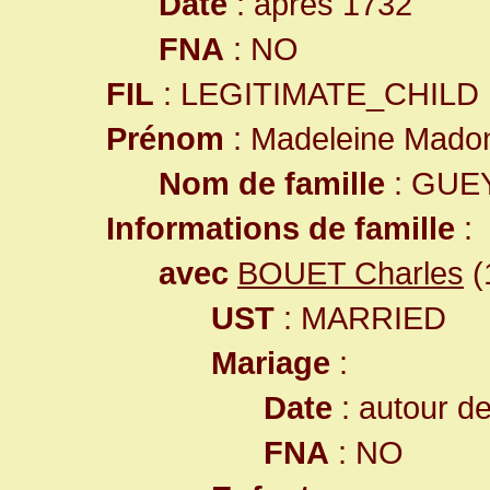
Date
: après 1732
FNA
: NO
FIL
: LEGITIMATE_CHILD
Prénom
: Madeleine Mado
Nom de famille
: GUE
Informations de famille
:
avec
BOUET Charles
(
UST
: MARRIED
Mariage
:
Date
: autour d
FNA
: NO