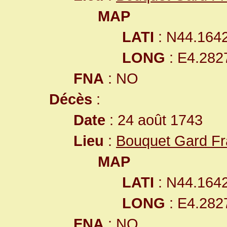
MAP
LATI
: N44.164
LONG
: E4.282
FNA
: NO
Décès
:
Date
: 24 août 1743
Lieu
:
Bouquet Gard F
MAP
LATI
: N44.164
LONG
: E4.282
FNA
: NO