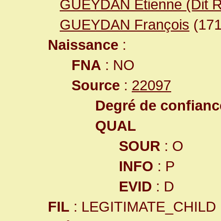
GUEYDAN Etienne (Dit R
GUEYDAN François
(17
Naissance
:
FNA
: NO
Source
:
22097
Degré de confiance
QUAL
SOUR
: O
INFO
: P
EVID
: D
FIL
: LEGITIMATE_CHILD