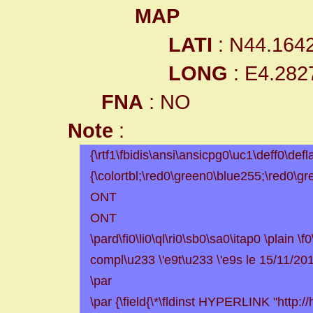
MAP
LATI
: N44.164
LONG
: E4.282
FNA
: NO
Note
:
{\rtf1\fbidis\ansi\ansicpg0\uc1\deff0\defla
{\colortbl;\red0\green0\blue255;\red0\g
ONT
ONT
\pard\fi0\li0\ql\ri0\sb0\sa0\itap0 \plain 
compl\u233 \'e9t\u233 \'e9s le 15/11/201
\par
\par {\field{\*\fldinst HYPERLINK "http:/