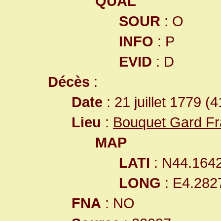
QUAL
SOUR
: O
INFO
: P
EVID
: D
Décès
:
Date
: 21 juillet 1779 (
Lieu
:
Bouquet Gard F
MAP
LATI
: N44.164
LONG
: E4.282
FNA
: NO