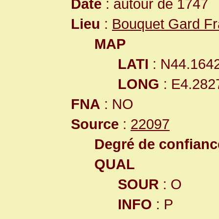
Date
: autour de 1747
Lieu
:
Bouquet Gard F
MAP
LATI
: N44.164
LONG
: E4.282
FNA
: NO
Source
:
22097
Degré de confiance
QUAL
SOUR
: O
INFO
: P