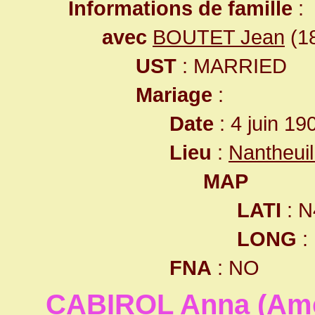
Informations de famille
:
avec
BOUTET Jean
(18
UST
: MARRIED
Mariage
:
Date
: 4 juin 19
Lieu
:
Nantheui
MAP
LATI
: N
LONG
:
FNA
: NO
CABIROL Anna (Amé