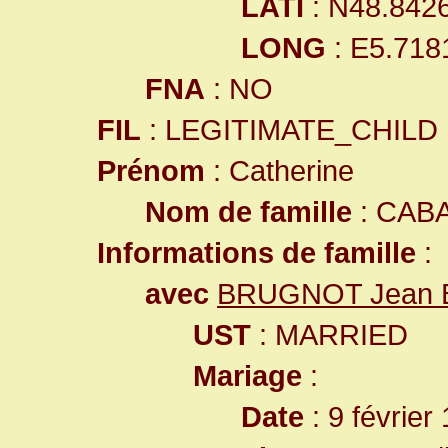
LATI
: N48.842
LONG
: E5.718
FNA
: NO
FIL
: LEGITIMATE_CHILD
Prénom
: Catherine
Nom de famille
: CAB
Informations de famille
:
avec
BRUGNOT Jean B
UST
: MARRIED
Mariage
:
Date
: 9 février