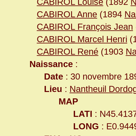
CABIROL Louise
(1892
N
CABIROL Anne
(1894
Na
CABIROL François Jean
CABIROL Marcel Henri
(
CABIROL René
(1903
Na
Naissance
:
Date
: 30 novembre 18
Lieu
:
Nantheuil Dordo
MAP
LATI
: N45.413
LONG
: E0.944