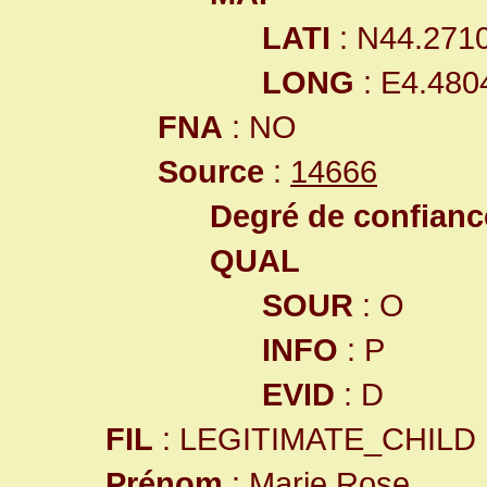
LATI
: N44.271
LONG
: E4.480
FNA
: NO
Source
:
14666
Degré de confiance
QUAL
SOUR
: O
INFO
: P
EVID
: D
FIL
: LEGITIMATE_CHILD
Prénom
: Marie Rose