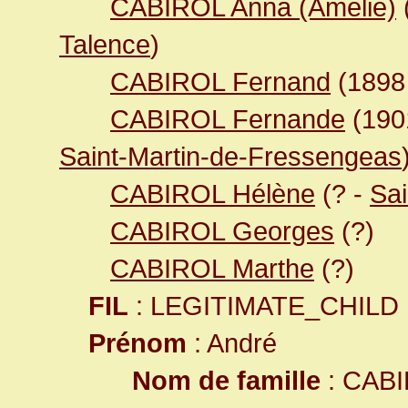
CABIROL Anna (Amélie)
Talence
)
CABIROL Fernand
(189
CABIROL Fernande
(19
Saint-Martin-de-Fressengeas
CABIROL Hélène
(? -
Sai
CABIROL Georges
(?)
CABIROL Marthe
(?)
FIL
: LEGITIMATE_CHILD
Prénom
: André
Nom de famille
: CAB