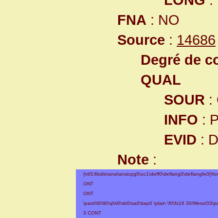
FNA
: NO
Source
:
14686
Degré de co
QUAL
SOUR
:
INFO
: 
EVID
: 
Note
:
{\rtf1\fbidis\ansi\ansicpg0\uc1\deff0\deflang0\deflangfe0{\fonttbl
ONT
ONT
\pard\fi0\li0\ql\ri0\sb0\sa0\itap0 \plain \f0\fs16 30/Mess/03\p
3 CONT