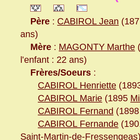
Père
:
CABIROL Jean
(1871
ans)
Mère
:
MAGONTY Marthe
(
l'enfant : 22 ans)
Frères/Soeurs
:
CABIROL Henriette
(189
CABIROL Marie
(1895
Mi
CABIROL Fernand
(189
CABIROL Fernande
(19
Saint-Martin-de-Fressengeas