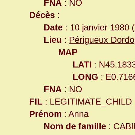
FNA
: NO
Décès
:
Date
: 10 janvier 1980 
Lieu
:
Périgueux Dordo
MAP
LATI
: N45.183
LONG
: E0.716
FNA
: NO
FIL
: LEGITIMATE_CHILD
Prénom
: Anna
Nom de famille
: CAB