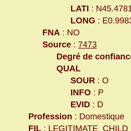
LATI
: N45.478
LONG
: E0.998
FNA
: NO
Source
:
7473
Degré de confiance
QUAL
SOUR
: O
INFO
: P
EVID
: D
Profession
: Domestique
FIL
: LEGITIMATE_CHILD