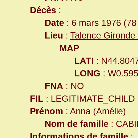
Décès
:
Date
: 6 mars 1976 (78
Lieu
:
Talence Gironde
MAP
LATI
: N44.804
LONG
: W0.59
FNA
: NO
FIL
: LEGITIMATE_CHILD
Prénom
: Anna (Amélie)
Nom de famille
: CAB
Informations de famille
: