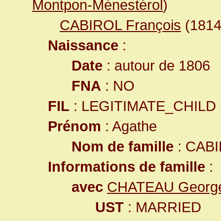
Montpon-Ménestérol
)
CABIROL François
(181
Naissance
:
Date
: autour de 1806
FNA
: NO
FIL
: LEGITIMATE_CHILD
Prénom
: Agathe
Nom de famille
: CAB
Informations de famille
:
avec
CHATEAU Georg
UST
: MARRIED