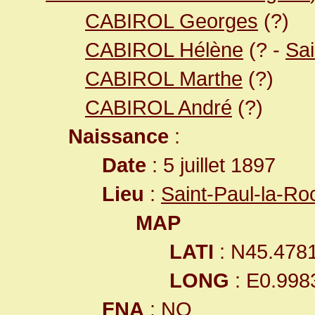
CABIROL Georges
(?)
CABIROL Hélène
(? -
Sai
CABIROL Marthe
(?)
CABIROL André
(?)
Naissance
:
Date
: 5 juillet 1897
Lieu
:
Saint-Paul-la-R
MAP
LATI
: N45.478
LONG
: E0.998
FNA
: NO