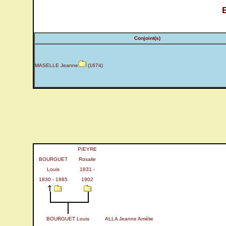
Conjoint(s)
MASELLE Jeanne
(1674)
PIEYRE
BOURGUET
Rosalie
Louis
1831 -
1830 - 1885
1902
BOURGUET Louis
ALLA Jeanne Amélie