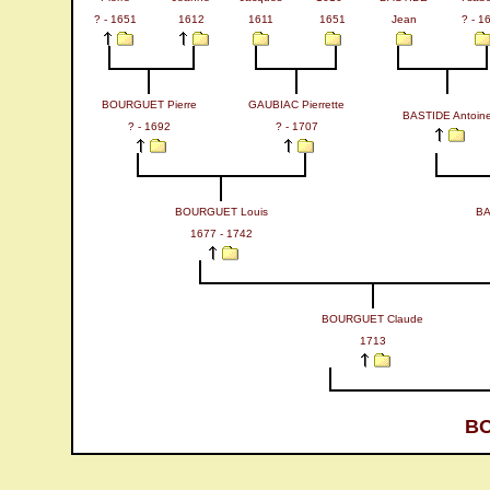
? - 1651
1612
1611
1651
Jean
? - 1
BOURGUET Pierre
GAUBIAC Pierrette
BASTIDE Antoin
? - 1692
? - 1707
BOURGUET Louis
BA
1677 - 1742
BOURGUET Claude
1713
BO