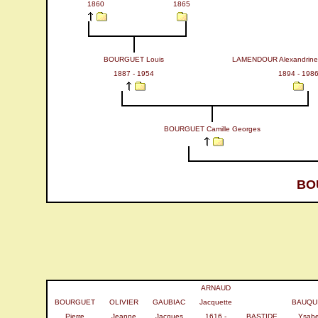
1860
1865
BOURGUET Louis
LAMENDOUR Alexandrine 
1887 - 1954
1894 - 198
BOURGUET Camille Georges
BO
ARNAUD
BOURGUET
OLIVIER
GAUBIAC
Jacquette
BAUQU
Pierre
Jeanne
Jacques
1616 -
BASTIDE
Ysab