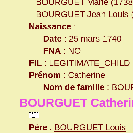
BOURGUET Marie
(1738
BOURGUET Jean Louis
Naissance
:
Date
: 25 mars 1740
FNA
: NO
FIL
: LEGITIMATE_CHILD
Prénom
: Catherine
Nom de famille
: BOU
BOURGUET Catheri
Père
:
BOURGUET Louis