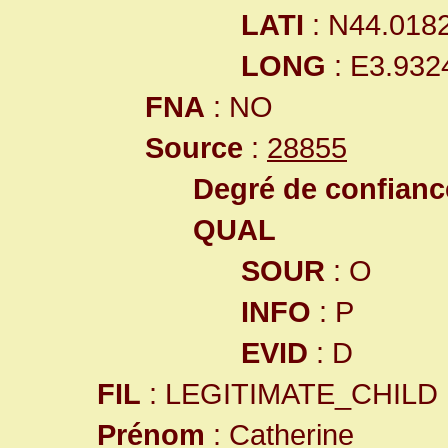
LATI
: N44.018
LONG
: E3.932
FNA
: NO
Source
:
28855
Degré de confiance
QUAL
SOUR
: O
INFO
: P
EVID
: D
FIL
: LEGITIMATE_CHILD
Prénom
: Catherine