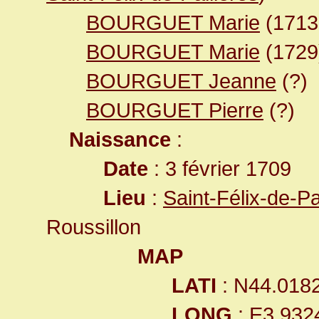
BOURGUET Marie
(171
BOURGUET Marie
(1729
BOURGUET Jeanne
(?)
BOURGUET Pierre
(?)
Naissance
:
Date
: 3 février 1709
Lieu
:
Saint-Félix-de-P
Roussillon
MAP
LATI
: N44.018
LONG
: E3.932