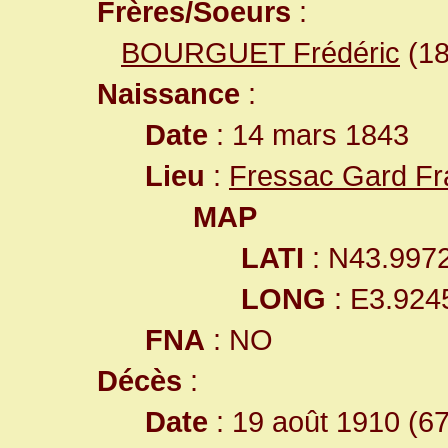
Frères/Soeurs
:
BOURGUET Frédéric
(18
Naissance
:
Date
: 14 mars 1843
Lieu
:
Fressac Gard Fr
MAP
LATI
: N43.997
LONG
: E3.924
FNA
: NO
Décès
:
Date
: 19 août 1910 (6