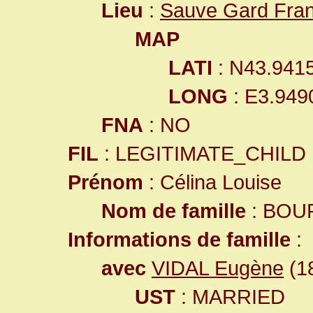
Lieu
:
Sauve Gard Fra
MAP
LATI
: N43.941
LONG
: E3.949
FNA
: NO
FIL
: LEGITIMATE_CHILD
Prénom
: Célina Louise
Nom de famille
: BOU
Informations de famille
:
avec
VIDAL Eugène
(18
UST
: MARRIED