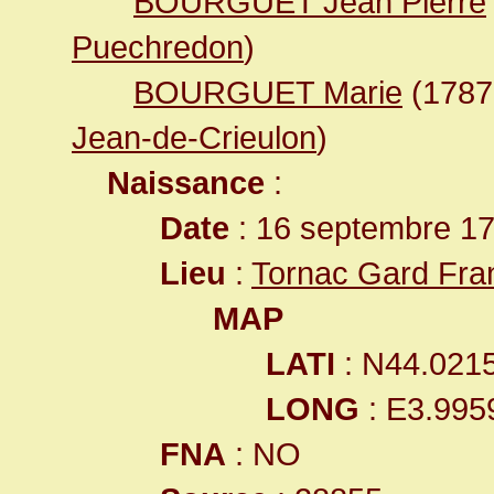
BOURGUET Jean Pierre
Puechredon
)
BOURGUET Marie
(178
Jean-de-Crieulon
)
Naissance
:
Date
: 16 septembre 1
Lieu
:
Tornac Gard Fra
MAP
LATI
: N44.021
LONG
: E3.995
FNA
: NO