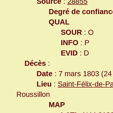
Source
:
28855
Degré de confiance
QUAL
SOUR
: O
INFO
: P
EVID
: D
Décès
:
Date
: 7 mars 1803 (24
Lieu
:
Saint-Félix-de-P
Roussillon
MAP