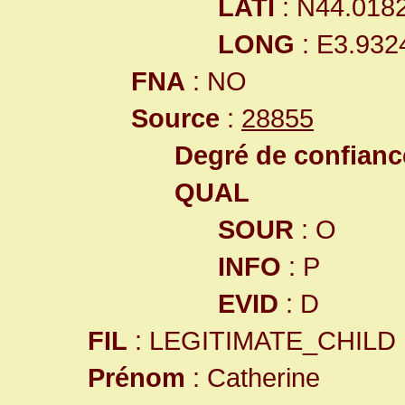
LATI
: N44.018
LONG
: E3.932
FNA
: NO
Source
:
28855
Degré de confiance
QUAL
SOUR
: O
INFO
: P
EVID
: D
FIL
: LEGITIMATE_CHILD
Prénom
: Catherine