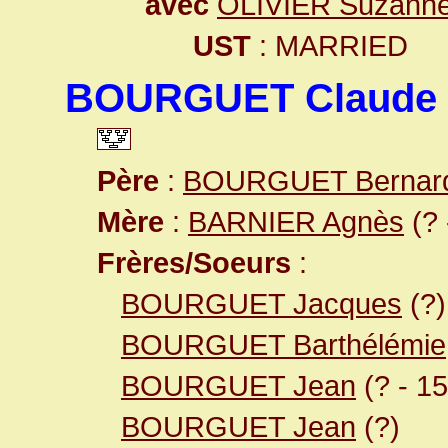
avec
OLIVIER Suzann
UST
: MARRIED
BOURGUET Claude
Père
:
BOURGUET Bernar
Mère
:
BARNIER Agnès
(? 
Frères/Soeurs
:
BOURGUET Jacques
(?)
BOURGUET Barthélémie
BOURGUET Jean
(? - 1
BOURGUET Jean
(?)