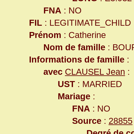
FNA
: NO
FIL
: LEGITIMATE_CHILD
Prénom
: Catherine
Nom de famille
: BOU
Informations de famille
:
avec
CLAUSEL Jean
:
UST
: MARRIED
Mariage
:
FNA
: NO
Source
:
28855
Degré de co