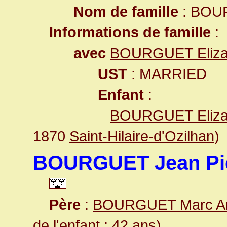
Nom de famille
: BOU
Informations de famille
:
avec
BOURGUET Eliza
UST
: MARRIED
Enfant
:
BOURGUET Eliza
1870
Saint-Hilaire-d'Ozilhan
)
BOURGUET Jean Pi
Père
:
BOURGUET Marc An
de l'enfant : 42 ans)