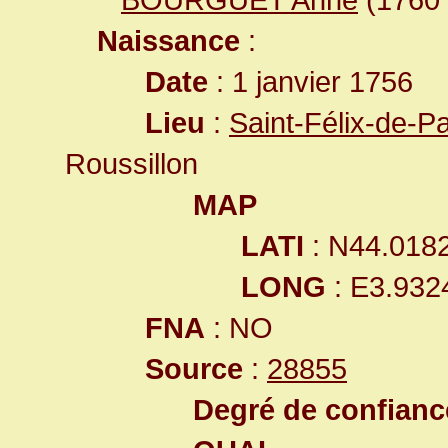
Naissance
:
Date
: 1 janvier 1756
Lieu
:
Saint-Félix-de-P
Roussillon
MAP
LATI
: N44.018
LONG
: E3.932
FNA
: NO
Source
:
28855
Degré de confiance