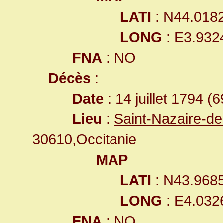
LATI
: N44.018
LONG
: E3.932
FNA
: NO
Décès
:
Date
: 14 juillet 1794 (
Lieu
:
Saint-Nazaire-d
30610,Occitanie
MAP
LATI
: N43.968
LONG
: E4.032
FNA
: NO