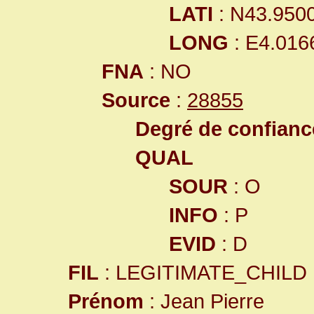
LATI
: N43.950
LONG
: E4.016
FNA
: NO
Source
:
28855
Degré de confiance
QUAL
SOUR
: O
INFO
: P
EVID
: D
FIL
: LEGITIMATE_CHILD
Prénom
: Jean Pierre