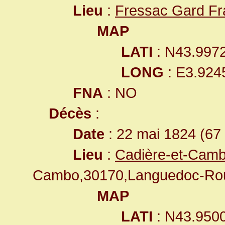
Lieu
:
Fressac Gard Fr
MAP
LATI
: N43.997
LONG
: E3.924
FNA
: NO
Décès
:
Date
: 22 mai 1824 (67
Lieu
:
Cadière-et-Camb
Cambo,30170,Languedoc-Rou
MAP
LATI
: N43.950