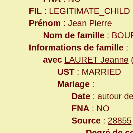
FIL
: LEGITIMATE_CHILD
Prénom
: Jean Pierre
Nom de famille
: BOU
Informations de famille
:
avec
LAURET Jeanne
(
UST
: MARRIED
Mariage
:
Date
: autour de
FNA
: NO
Source
:
28855
Degré de co