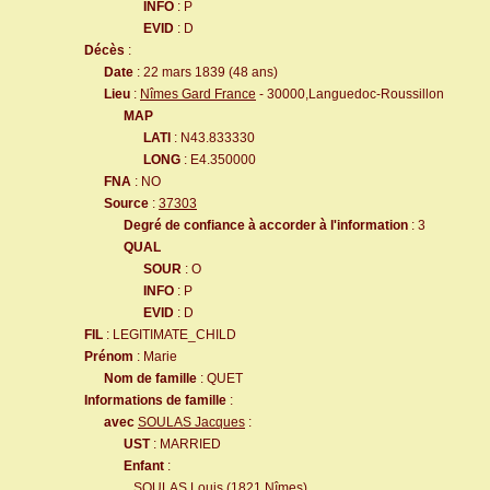
INFO
: P
EVID
: D
Décès
:
Date
: 22 mars 1839 (48 ans)
Lieu
:
Nîmes Gard France
- 30000,Languedoc-Roussillon
MAP
LATI
: N43.833330
LONG
: E4.350000
FNA
: NO
Source
:
37303
Degré de confiance à accorder à l'information
: 3
QUAL
SOUR
: O
INFO
: P
EVID
: D
FIL
: LEGITIMATE_CHILD
Prénom
: Marie
Nom de famille
: QUET
Informations de famille
:
avec
SOULAS Jacques
:
UST
: MARRIED
Enfant
:
SOULAS Louis
(1821
Nîmes
)