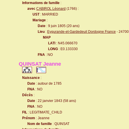
Informations de famille
:
avec
CABIROL Léonard
(1766) :
UST
: MARRIED
Mariage
:
Date
: 9 juin 1805 (20 ans)
Lieu
:
Eygurande-et-Gardedeuil Dordogne France
- 24700
MAP
LATI
: N45.066670
LONG
: E0.133330
FNA
: NO
QUINSAT Jeanne
Naissance
:
Date
: autour de 1785
FNA
: NO
Décès
:
Date
: 22 janvier 1843 (58 ans)
FNA
: NO
FIL
: LEGITIMATE_CHILD
Prénom
: Jeanne
Nom de famille
: QUINSAT