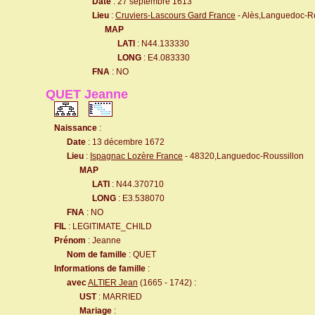
Date
: 27 septembre 1613
Lieu
:
Cruviers-Lascours Gard France
- Alès,Languedoc-Ro
MAP
LATI
: N44.133330
LONG
: E4.083330
FNA
: NO
QUET Jeanne
Naissance
:
Date
: 13 décembre 1672
Lieu
:
Ispagnac Lozère France
- 48320,Languedoc-Roussillon
MAP
LATI
: N44.370710
LONG
: E3.538070
FNA
: NO
FIL
: LEGITIMATE_CHILD
Prénom
: Jeanne
Nom de famille
: QUET
Informations de famille
:
avec
ALTIER Jean
(1665 - 1742) :
UST
: MARRIED
Mariage
: