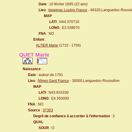
Date
: 10 février 1695 (22 ans)
Lieu
:
Ispagnac Lozère France
- 48320,Languedoc-Roussi
MAP
LATI
: N44.370710
LONG
: E3.538070
FNA
: NO
Enfant
:
ALTIER Marie
(1710 - 1756)
QUET Marie
Naissance
:
Date
: autour de 1791
Lieu
:
Nîmes Gard France
- 30000,Languedoc-Roussillon
MAP
LATI
: N43.833330
LONG
: E4.350000
FNA
: NO
Source
:
37303
Degré de confiance à accorder à l'information
: 3
QUAL
SOUR
: O