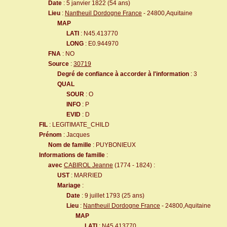
Date
: 5 janvier 1822 (54 ans)
Lieu
:
Nantheuil Dordogne France
- 24800,Aquitaine
MAP
LATI
: N45.413770
LONG
: E0.944970
FNA
: NO
Source
:
30719
Degré de confiance à accorder à l'information
: 3
QUAL
SOUR
: O
INFO
: P
EVID
: D
FIL
: LEGITIMATE_CHILD
Prénom
: Jacques
Nom de famille
: PUYBONIEUX
Informations de famille
:
avec
CABIROL Jeanne
(1774 - 1824) :
UST
: MARRIED
Mariage
:
Date
: 9 juillet 1793 (25 ans)
Lieu
:
Nantheuil Dordogne France
- 24800,Aquitaine
MAP
LATI
: N45.413770