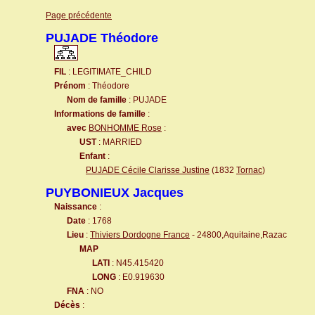
Page précédente
PUJADE Théodore
FIL
: LEGITIMATE_CHILD
Prénom
: Théodore
Nom de famille
: PUJADE
Informations de famille
:
avec
BONHOMME Rose
:
UST
: MARRIED
Enfant
:
PUJADE Cécile Clarisse Justine
(1832
Tornac
)
PUYBONIEUX Jacques
Naissance
:
Date
: 1768
Lieu
:
Thiviers Dordogne France
- 24800,Aquitaine,Razac
MAP
LATI
: N45.415420
LONG
: E0.919630
FNA
: NO
Décès
: