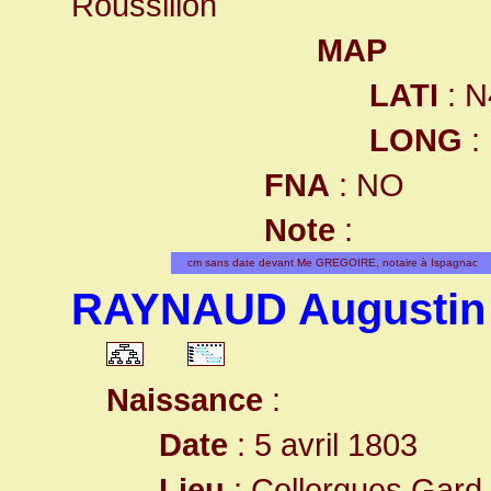
Roussillon
MAP
LATI
: N
LONG
:
FNA
: NO
Note
:
cm sans date devant Me GREGOIRE, notaire à Ispagnac
RAYNAUD Augustin
Naissance
:
Date
: 5 avril 1803
Lieu
:
Collorgues Gard