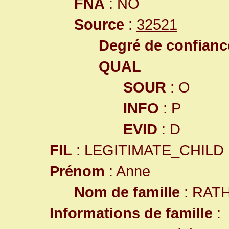
FNA
: NO
Source
:
32521
Degré de confiance
QUAL
SOUR
: O
INFO
: P
EVID
: D
FIL
: LEGITIMATE_CHILD
Prénom
: Anne
Nom de famille
: RAT
Informations de famille
: