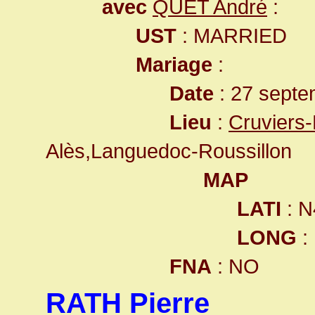
avec
QUET André
:
UST
: MARRIED
Mariage
:
Date
: 27 septe
Lieu
:
Cruviers
Alès,Languedoc-Roussillon
MAP
LATI
: N
LONG
:
FNA
: NO
RATH Pierre