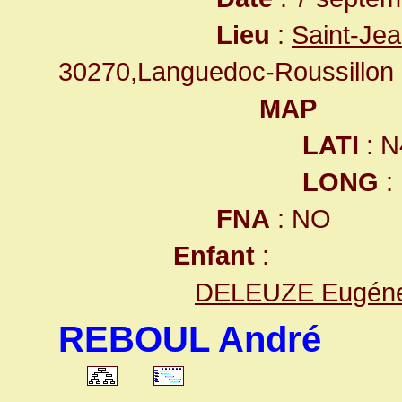
Lieu
:
Saint-Je
30270,Languedoc-Roussillon
MAP
LATI
: N
LONG
:
FNA
: NO
Enfant
:
DELEUZE Eugén
REBOUL André