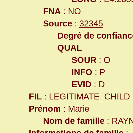
FNA
: NO
Source
:
32345
Degré de confiance
QUAL
SOUR
: O
INFO
: P
EVID
: D
FIL
: LEGITIMATE_CHILD
Prénom
: Marie
Nom de famille
: RAY
Informations de famille
: