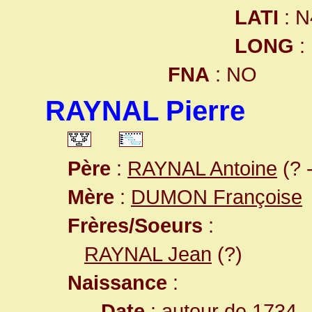
LATI
: N
LONG
:
FNA
: NO
RAYNAL Pierre
Père
:
RAYNAL Antoine
(? 
Mère
:
DUMON Françoise
Frères/Soeurs
:
RAYNAL Jean
(?)
Naissance
:
Date
: autour de 1734