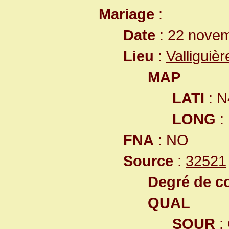
Mariage
:
Date
: 22 nove
Lieu
:
Valliguiè
MAP
LATI
: N
LONG
:
FNA
: NO
Source
:
32521
Degré de co
QUAL
SOUR
: