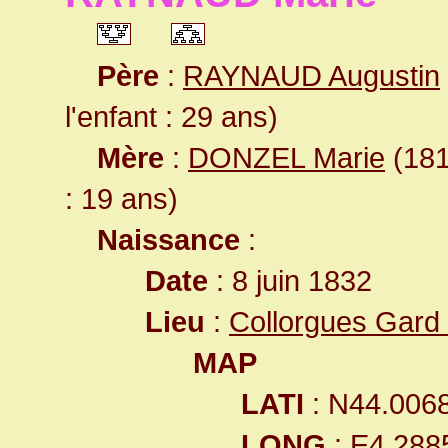
Père
:
RAYNAUD Augustin
l'enfant : 29 ans)
Mère
:
DONZEL Marie
(181
: 19 ans)
Naissance
:
Date
: 8 juin 1832
Lieu
:
Collorgues Gard
MAP
LATI
: N44.006
LONG
: E4.288