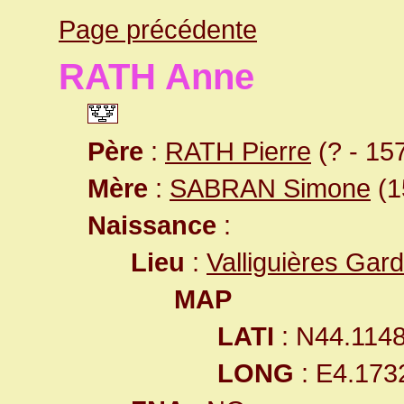
Page précédente
RATH Anne
Père
:
RATH Pierre
(? - 15
Mère
:
SABRAN Simone
(1
Naissance
:
Lieu
:
Valliguières Gar
MAP
LATI
: N44.114
LONG
: E4.173