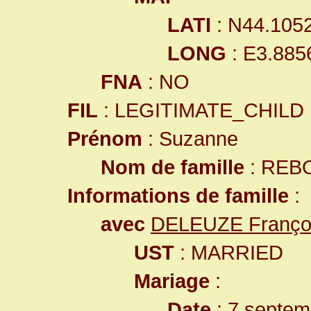
LATI
: N44.105
LONG
: E3.885
FNA
: NO
FIL
: LEGITIMATE_CHILD
Prénom
: Suzanne
Nom de famille
: REB
Informations de famille
:
avec
DELEUZE Franço
UST
: MARRIED
Mariage
:
Date
: 7 septem