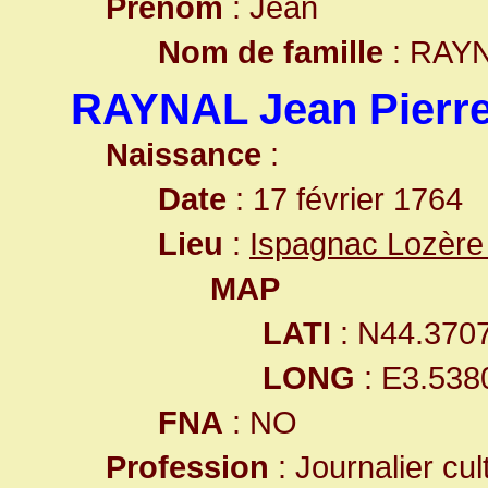
Prénom
: Jean
Nom de famille
: RAY
RAYNAL Jean Pierr
Naissance
:
Date
: 17 février 1764
Lieu
:
Ispagnac Lozère
MAP
LATI
: N44.370
LONG
: E3.538
FNA
: NO
Profession
: Journalier cul