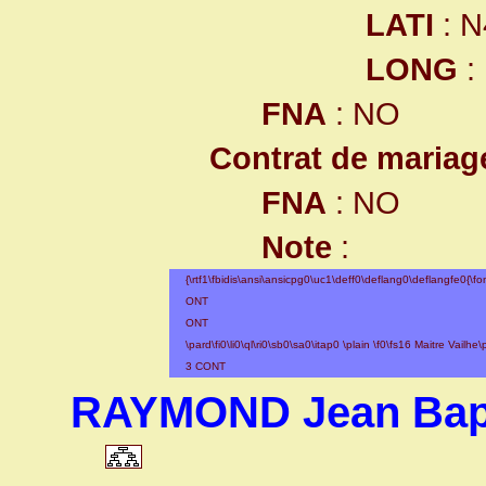
LATI
: N
LONG
:
FNA
: NO
Contrat de mariag
FNA
: NO
Note
:
{\rtf1\fbidis\ansi\ansicpg0\uc1\deff0\deflang0\deflangfe0{\fonttbl
ONT
ONT
\pard\fi0\li0\ql\ri0\sb0\sa0\itap0 \plain \f0\fs16 Maitre Vailhe\
3 CONT
RAYMOND Jean Bapt